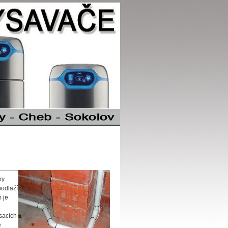
y.
podlaží
 je
sacích
é