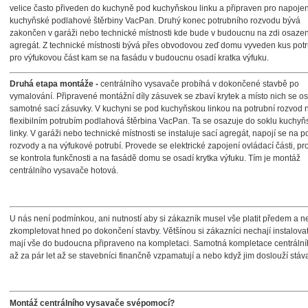
velice často přiveden do kuchyně pod kuchyňskou linku a připraven pro napojen
kuchyňské podlahové štěrbiny VacPan. Druhý konec potrubního rozvodu bývá
zakončen v garáži nebo technické místnosti kde bude v budoucnu na zdi osazen
agregát. Z technické místnosti bývá přes obvodovou zeď domu vyveden kus potr
pro výfukovou část kam se na fasádu v budoucnu osadí kratka výfuku.
Druhá etapa montáže -
centrálního vysavače probíhá v dokončené stavbě po
vymalování. Připravené montážní díly zásuvek se zbaví krytek a místo nich se o
samotné sací zásuvky. V kuchyni se pod kuchyňskou linkou na potrubní rozvod 
flexibilním potrubím podlahová štěrbina VacPan. Ta se osazuje do soklu kuchyň
linky. V garáži nebo technické místnosti se instaluje sací agregát, napojí se na p
rozvody a na výfukové potrubí. Provede se elektrické zapojení ovládací části, p
se kontrola funkčnosti a na fasádě domu se osadí krytka výfuku. Tím je montáž
centrálního vysavače hotová.
U nás není podmínkou, ani nutností aby si zákazník musel vše platit předem a n
zkompletovat hned po dokončení stavby. Většínou si zákazníci nechají instalovat
mají vše do budoucna připraveno na kompletaci. Samotná kompletace centrální
až za pár let až se stavebníci finančně vzpamatují a nebo když jim doslouží stáv
Montáž centrálního vysavače svépomocí?