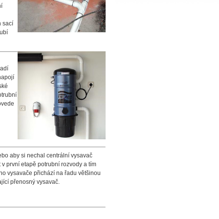
í
 sací
ubí
sadí
napojí
ské
otrubní
rovede
ebo aby si nechal centrální vysavač
 v první etapě potrubní rozvody a tím
ho vysavače přichází na řadu většinou
ající přenosný vysavač.