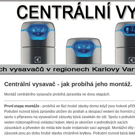
Centrální vysavač - jak probíhá jeho montáž.
Montáž centrálního vysavače probíhá zpravidla ve dvou etapách.
První etapa montáže -
probíhá ve fázi hrubé stavby domu když jsou hotové příčk
Potrubní rozvod bývá zpravidla uložen do podlah a stoupací vedení do horních 
spolu s přípravou na vysavačové zásuvky bývá zasekán do zdi. Spolu s potrubím
veden nízkonapěťový ovládací kabel, který je ukončen v jednotlivých sacích
zásuvkách a přiveden do místa kde bude instalován sací agregát. Montážní díly 
zásuvek jsou po dobu hrubé stavby chráněné krytkou. Potrubní rozvod bývá tak